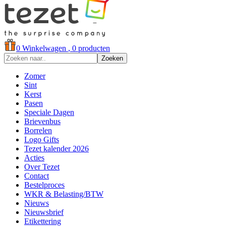
0
Winkelwagen
, 0 producten
Zoeken
Zomer
Sint
Kerst
Pasen
Speciale Dagen
Brievenbus
Borrelen
Logo Gifts
Tezet kalender 2026
Acties
Over Tezet
Contact
Bestelproces
WKR & Belasting/BTW
Nieuws
Nieuwsbrief
Etikettering