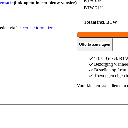
BTW 9%
ormatie
(link opent in een nieuw venster)
BTW 21%
Totaal incl. BTW
heden via het
contactformulier
Offerte aanvragen
> €750 (excl. BTW)
Bezorging wanneer
Bestellen op factu
Toevoegen eigen l
Voor kleinere aantallen dan 