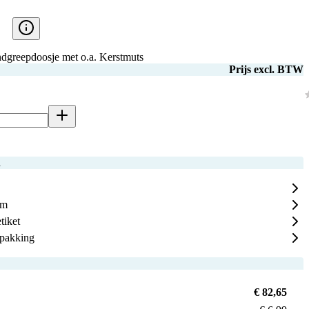
ndgreepdoosje met o.a. Kerstmuts
Prijs excl. BTW
n
mm
tiket
rpakking
€ 82,65