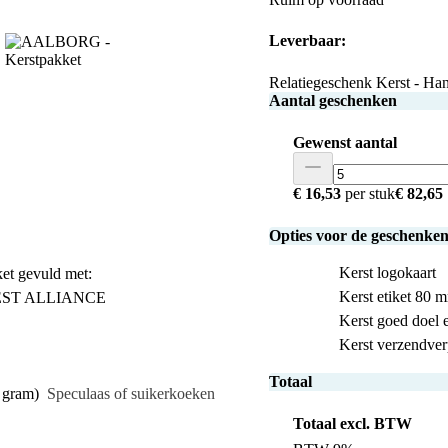
Leverbaar:
Relatiegeschenk Kerst - Ha
Aantal geschenken
Gewenst aantal
€ 16,53
per stuk
€ 82,65
Opties voor de geschenke
Kerst logokaart
et gevuld met:
Kerst etiket 80 
FOREST ALLIANCE
Kerst goed doel e
Kerst verzendve
Totaal
0 gram)
Speculaas of suikerkoeken
Totaal excl. BTW