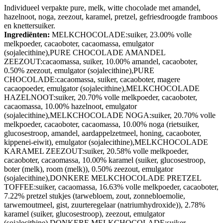
Individueel verpakte pure, melk, witte chocolade met amandel,
hazelnoot, noga, zeezout, karamel, pretzel, gefriesdroogde framboos
en knettersuiker.
Ingrediënten:
MELKCHOCOLADE:suiker, 23.00% volle
melkpoeder, cacaoboter, cacaomassa, emulgator
(sojalecithine),PURE CHOCOLADE AMANDEL
ZEEZOUT:cacaomassa, suiker, 10.00% amandel, cacaoboter,
0.50% zeezout, emulgator (sojalecithine),PURE
CHOCOLADE:cacaomassa, suiker, cacaoboter, magere
cacaopoeder, emulgator (sojalecithine),MELKCHOCOLADE
HAZELNOOT:suiker, 20.70% volle melkpoeder, cacaoboter,
cacaomassa, 10.00% hazelnoot, emulgator
(sojalecithine),MELKCHOCOLADE NOGA:suiker, 20.70% volle
melkpoeder, cacaoboter, cacaomassa, 10.00% noga (rietsuiker,
glucosestroop, amandel, aardappelzetmeel, honing, cacaoboter,
kippenei-eiwit), emulgator (sojalecithine),MELKCHOCOLADE
KARAMEL ZEEZOUT:suiker, 20.58% volle melkpoeder,
cacaoboter, cacaomassa, 10.00% karamel (suiker, glucosestroop,
boter (melk), room (melk)), 0.50% zeezout, emulgator
(sojalecithine),DONKERE MELKCHOCOLADE PRETZEL
TOFFEE:suiker, cacaomassa, 16.63% volle melkpoeder, cacaoboter,
7.22% pretzel stukjes (tarwebloem, zout, zonnebloemolie,
tarwemoutmeel, gist, zuurteregelaar (natriumhydroxide)), 2.78%
karamel (suiker, glucosestroop), zeezout, emulgator
(sojalecithine),DONKERE MELKCHOCOLADE:suiker,