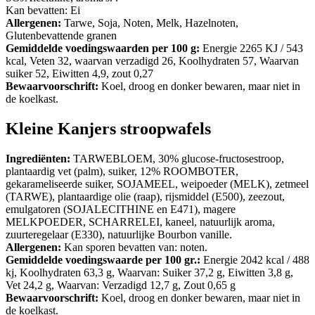
Kan bevatten: Ei
Allergenen:
Tarwe, Soja, Noten, Melk, Hazelnoten,
Glutenbevattende granen
Gemiddelde voedingswaarden per 100 g:
Energie 2265 KJ / 543
kcal, Veten 32, waarvan verzadigd 26, Koolhydraten 57, Waarvan
suiker 52, Eiwitten 4,9, zout 0,27
Bewaarvoorschrift:
Koel, droog en donker bewaren, maar niet in
de koelkast.
Kleine Kanjers stroopwafels
Ingrediënten:
TARWEBLOEM, 30% glucose-fructosestroop,
plantaardig vet (palm), suiker, 12% ROOMBOTER,
gekarameliseerde suiker, SOJAMEEL, weipoeder (MELK), zetmeel
(TARWE), plantaardige olie (raap), rijsmiddel (E500), zeezout,
emulgatoren (SOJALECITHINE en E471), magere
MELKPOEDER, SCHARRELEI, kaneel, natuurlijk aroma,
zuurteregelaar (E330), natuurlijke Bourbon vanille.
Allergenen:
Kan sporen bevatten van: noten.
Gemiddelde voedingswaarde per 100 gr.:
Energie 2042 kcal / 488
kj, Koolhydraten 63,3 g, Waarvan: Suiker 37,2 g, Eiwitten 3,8 g,
Vet 24,2 g, Waarvan: Verzadigd 12,7 g, Zout 0,65 g
Bewaarvoorschrift:
Koel, droog en donker bewaren, maar niet in
de koelkast.