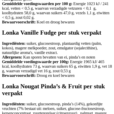
Gemiddelde voedingswaarden per 100 g:
Energie 1023 kJ / 241
kcal, vetten < 0,5 g, waarvan verzadigde vetzuren < 0,1 g,
koolhydraten 58,0 g, waarvan suikers 47,0 g, vezels 1,1 g, eiwitten
< 0,5 g, zout 0,02 g.
Bewaarvoorschrift:
Koel en droog bewaren
Lonka Vanille Fudge per stuk verpakt
Ingrediënten:
suiker, glucosestroop, plantaardig vetten (palm,
kokos), magere melkpoeder, zout, emulgator (sojalecithine),
natuurlijke aroma's, vanille extract.
Allergenen:
Kan sporen bevatten van ei, pinda’s en noten
Gemiddelde voedingswaarde per 100g:
Energie 1965 kJ/ 465
kcal, koolhydraten 73 g, waarvan suikers 65 g, eiwitten 1,9 g, vet 18
g, waarvan verzadigd vet 16 g, zout 0,53 g
Bewaarvoorschrift:
Droog en koel bewaren
Lonka Nougat Pinda’s & Fruit per stuk
verpakt
Ingrediënten:
suiker, glucosestroop, pinda’s (14%), gekonfijte
vruchten (7% bestaat uit: meloen, suiker, glucose-fructosesiroop,
kersenconcentraat, zuurteregelaar (citroenzuur), palmvet, magere