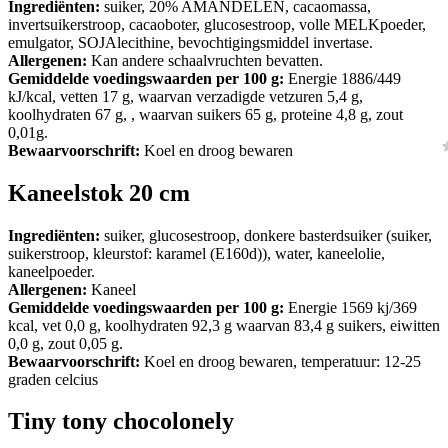
Ingrediënten:
suiker, 20% AMANDELEN, cacaomassa,
invertsuikerstroop, cacaoboter, glucosestroop, volle MELKpoeder,
emulgator, SOJAlecithine, bevochtigingsmiddel invertase.
Allergenen:
Kan andere schaalvruchten bevatten.
Gemiddelde voedingswaarden per 100 g:
Energie 1886/449
kJ/kcal, vetten 17 g, waarvan verzadigde vetzuren 5,4 g,
koolhydraten 67 g, , waarvan suikers 65 g, proteine 4,8 g, zout
0,01g.
Bewaarvoorschrift:
Koel en droog bewaren
Kaneelstok 20 cm
Ingrediënten:
suiker, glucosestroop, donkere basterdsuiker (suiker,
suikerstroop, kleurstof: karamel (E160d)), water, kaneelolie,
kaneelpoeder.
Allergenen:
Kaneel
Gemiddelde voedingswaarden per 100 g:
Energie 1569 kj/369
kcal, vet 0,0 g, koolhydraten 92,3 g waarvan 83,4 g suikers, eiwitten
0,0 g, zout 0,05 g.
Bewaarvoorschrift:
Koel en droog bewaren, temperatuur: 12-25
graden celcius
Tiny tony chocolonely