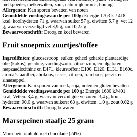
melkpoeder, melkeiwitten, zout, natuurlijk aroma, honing
Allergenen:
Kan sporen bevatten van noten
Gemiddelde voedingswaarde per 100g:
Energie 1763 kJ/ 418
kcal, koolhydraten 71 g, waarvan suiker 57 g, eiwitten 5,7 g, vet 12
g, waarvan verzadigd vet 3,9 g, zout 0,22 g
Bewaarvoorschrift:
Droog en koel bewaren
Fruit snoepmix zuurtjes/toffee
Ingrediënten:
glucosestroop, suiker, geheel geharde plantaardige
olie (kokos), gelatine, voedingszuur: citroenzuur, emulgatoren:
raapzaadlecithine en E471, kleurstoffen: E100, E120, E131, E160c,
aroma’s: aardbei, abrikoos, cassis, citroen, framboos, perzik en
sinaasappel.
Allergenen:
Kan sporen van melk, soja, noten en gluten bevatten
Gemiddelde voedingswaarde per 100 g:
Energie 1680 kJ/401
kcal, Vetten: 3,4 g, waarvan verzadigde vetzuren: 3,4 g, kool-
hydraten: 90,0 g, waarvan suikers: 63 g, eiwitten: 1,0 g, zout 0,02 g
Bewaarvoorschrift:
Droog bewaren
Marsepeinen staafje 25 gram
Marsepein omhuld met chocolade (24%)