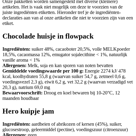
Onze pakketten worden samengesteld met diverse (kleinere)
artikelen. Het is vaak niet mogelijk om deze te voorzien van de
juiste ingrediënten etiketten. Hieronder tref je de ingrediënten-
declaraties aan van al onze artikelen die niet te voorzien zijn van een
etiket.
Chocolade huisje in flowpack
Ingrediënten:
suiker 48%, cacaoboter 20,5%, volle MELKpoeder
18,5%, cacaomassa 12%, emugator sojalecithine < 1%, natuurlijk
vanille aroma < 1%
Allergenen:
Melk, soja en kan sporen van noten bevatten
Gemiddelde voedingswaarde per 100 g:
Energie 2274 kJ/ 478
kcal, koolhydraten 55,8 g (waarvan suiker 54,7 g, zetmeel 0,6 g,
voedingsvezel 2,3 g), eiwit 6,2 g, vet 32,2 g (waarvan verzadigd vet
20,3 g), natrium 69,0 mg
Bewaarvoorschrift:
Droog en koel bewaren bij 10-20°C, 12
maanden houdbaar
Hero kuipje jam
Ingrediënten:
aardbeien of abrikozen of kersen (45%), suiker,
glucosestroop, geleermiddel (pectine), voedingszuur (citroenzuur)
Allergenen:
geen.