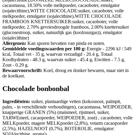
cacaomassa, 18.50% volle melkpoeder, cacaoboter, emulgator
(sojalecithine),WITTE CHOCOLADE:suiker, cacaoboter, volle
melkpoeder, emulgator (sojalecithine),WITTE CHOCOLADE
FRAMBOOS KNETTERSUIKER:suiker, cacaoboter, volle
melkpoeder, 2.70% gevriesdroogde framboos, 2.00% knettersuiker
(glucosestroop, suiker, natuurlijk gas (koolzuurgas)), emulgator
(sojalecithine)
Allergenen:
Kan sporen bevatten van pinda en noten.
Gemiddelde voedingswaarden per 100 g:
Energie - 2296 kJ / 549
kcal, Totaal vet - 35 g, waarvan verzadigd - 20.4 g, Totaal
Koolhydraten - 48.3 g, waarvan suiker - 45.4 g, Eiwitten - 7.5 g,
Zout - 0.29 g.
Bewaarvoorschrift:
Koel, droog en donker bewaren, maar niet in
de koelkast.
Chocolade bonbonbal
Ingrediënten:
suiker, plantaardige vetten (kokosnoot, palmpit,
palm, - in verschillende verhoudingen), cacaomassa, WEIPOEDER,
knapperige GRANEN (5%) (maïsmeel, rijstmeel, suiker,
TARWEmeel, cacaopoeder, WEIPOEDER, zout) , cacaoboter, volle
MELKpoeder, magere MELKpoeder (2,8%), vetarm cacaopoeder
(2,5%), HAZELNOOT (0,7%), BOTEROLIE, emulgator:
SOJAlecithine, aroma's. .