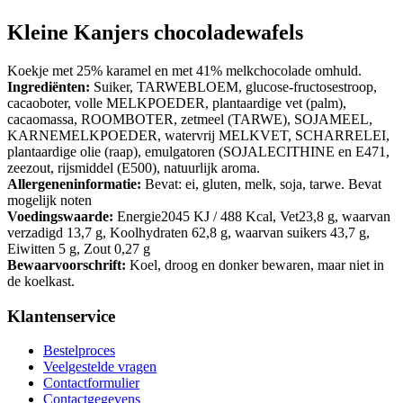
Kleine Kanjers chocoladewafels
Koekje met 25% karamel en met 41% melkchocolade omhuld.
Ingrediënten:
Suiker, TARWEBLOEM, glucose-fructosestroop,
cacaoboter, volle MELKPOEDER, plantaardige vet (palm),
cacaomassa, ROOMBOTER, zetmeel (TARWE), SOJAMEEL,
KARNEMELKPOEDER, watervrij MELKVET, SCHARRELEI,
plantaardige olie (raap), emulgatoren (SOJALECITHINE en E471,
zeezout, rijsmiddel (E500), natuurlijk aroma.
Allergeneninformatie:
Bevat: ei, gluten, melk, soja, tarwe. Bevat
mogelijk noten
Voedingswaarde:
Energie2045 KJ / 488 Kcal, Vet23,8 g, waarvan
verzadigd 13,7 g, Koolhydraten 62,8 g, waarvan suikers 43,7 g,
Eiwitten 5 g, Zout 0,27 g
Bewaarvoorschrift:
Koel, droog en donker bewaren, maar niet in
de koelkast.
Klantenservice
Bestelproces
Veelgestelde vragen
Contactformulier
Contactgegevens