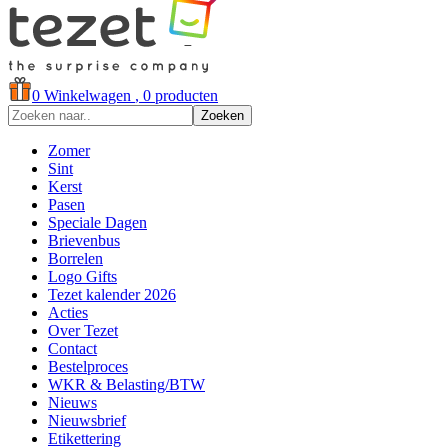
0
Winkelwagen
, 0 producten
Zoeken
Zomer
Sint
Kerst
Pasen
Speciale Dagen
Brievenbus
Borrelen
Logo Gifts
Tezet kalender 2026
Acties
Over Tezet
Contact
Bestelproces
WKR & Belasting/BTW
Nieuws
Nieuwsbrief
Etikettering