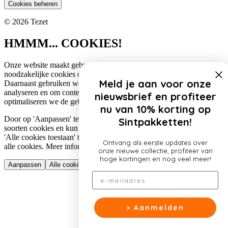
Cookies beheren
© 2026 Tezet
HMMM... COOKIES!
Onze website maakt gebruik van cookies. Zo gebruiken wij
noodzakelijke cookies om de website functioneel te houden.
Meld je aan voor onze
Daarnaast gebruiken we cookies om het verkeer op onze website te
analyseren en om content te personaliseren. Op deze manier
nieuwsbrief en profiteer
optimaliseren we de gebruikerservaring op onze website.
nu van 10% korting op
Door op 'Aanpassen' te klikken, lees je meer over de specifieke
Sintpakketten!
soorten cookies en kun je jouw voorkeuren aanpassen. Door op
'Alle cookies toestaan' te klikken, ga je akkoord met het gebruik van
Ontvang als eerste updates over
alle cookies. Meer informatie over ons cookiebeleid lees je
hier
.
onze nieuwe collectie, profiteer van
hoge kortingen en nog veel meer!
Aanpassen
Alle cookies toestaan
Email
> Aanmelden