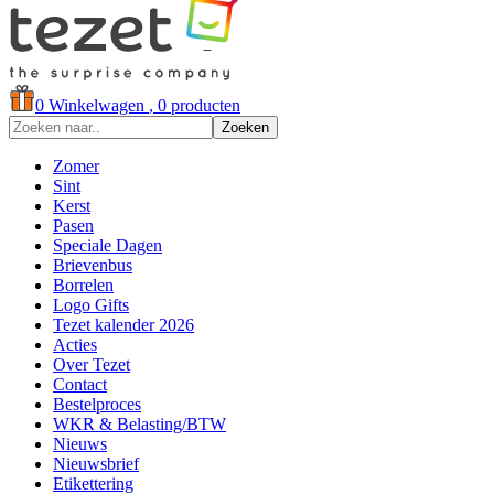
0
Winkelwagen
, 0 producten
Zoeken
Zomer
Sint
Kerst
Pasen
Speciale Dagen
Brievenbus
Borrelen
Logo Gifts
Tezet kalender 2026
Acties
Over Tezet
Contact
Bestelproces
WKR & Belasting/BTW
Nieuws
Nieuwsbrief
Etikettering