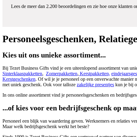
Lees de meer dan 2.200 beoordelingen en zie hoe onze klanten o
Personeelsgeschenken, Relatieg
Kies uit ons unieke assortiment...
Bij Tezet Business Gifts vind je een uiteenlopend assortiment van un
Sinterklaaspakketten
,
Zomerpakketten
,
Kerstpakketten,
eindejaarsge
Kerstgeschenken
. Of wil je je personeel op een onverwachte manier n
met uniek geschenk. Ook voor talloze
zakelijke presentjes
kun je bij o
In ons online assortiment vind je personeelsgeschenken en bedrijfsges
...of kies voor een bedrijfsgeschenk op maa
Personeel een blijk van waardering geven. Werknemers en relaties verra
Maar welk bedrijfsgeschenk werkt het beste?
Sinds 1999 is Tezet Business Gifts een vertrouwd partner van diverse 