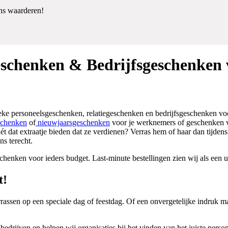
ns waarderen!
eschenken & Bedrijfsgeschenken v
ieke personeelsgeschenken, relatiegeschenken en bedrijfsgeschenken voo
schenken
of
nieuwjaarsgeschenken
voor je werknemers of geschenken v
ét dat extraatje bieden dat ze verdienen? Verras hem of haar dan tijden
ns terecht.
chenken voor ieders budget. Last-minute bestellingen zien wij als een u
t!
ssen op een speciale dag of feestdag. Of een onvergetelijke indruk make
bedrijven en helpen wij organisaties bij het vinden van het juiste pers