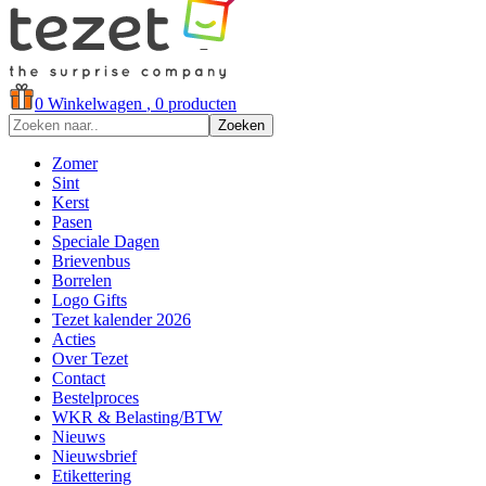
0
Winkelwagen
, 0 producten
Zoeken
Zomer
Sint
Kerst
Pasen
Speciale Dagen
Brievenbus
Borrelen
Logo Gifts
Tezet kalender 2026
Acties
Over Tezet
Contact
Bestelproces
WKR & Belasting/BTW
Nieuws
Nieuwsbrief
Etikettering