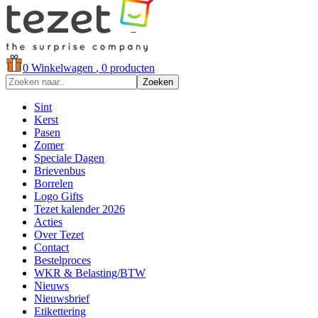
0
Winkelwagen
, 0 producten
Zoeken
Sint
Kerst
Pasen
Zomer
Speciale Dagen
Brievenbus
Borrelen
Logo Gifts
Tezet kalender 2026
Acties
Over Tezet
Contact
Bestelproces
WKR & Belasting/BTW
Nieuws
Nieuwsbrief
Etikettering