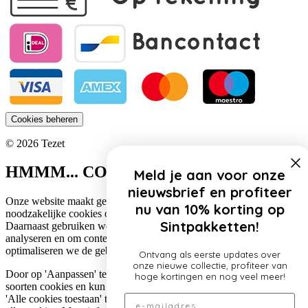
Cookies beheren
© 2026 Tezet
HMMM... COOKIES!
Meld je aan voor onze
nieuwsbrief en profiteer
Onze website maakt gebruik van cookies. Zo gebruiken wij
nu van 10% korting op
noodzakelijke cookies om de website functioneel te houden.
Sintpakketten!
Daarnaast gebruiken we cookies om het verkeer op onze website te
analyseren en om content te personaliseren. Op deze manier
optimaliseren we de gebruikerservaring op onze website.
Ontvang als eerste updates over
onze nieuwe collectie, profiteer van
Door op 'Aanpassen' te klikken, lees je meer over de specifieke
hoge kortingen en nog veel meer!
soorten cookies en kun je jouw voorkeuren aanpassen. Door op
Email
'Alle cookies toestaan' te klikken, ga je akkoord met het gebruik van