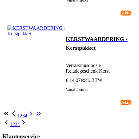
Vanaf 4 stuks
Bekijk
KERSTWAARDERING -
Kerstpakket
Verrassingsdoosje-
Relatiegeschenk Kerst
€ 14,07
excl. BTW
Vanaf 5 stuks
Bekijk
1
2
3
4
1
2
3
4
Klantenservice