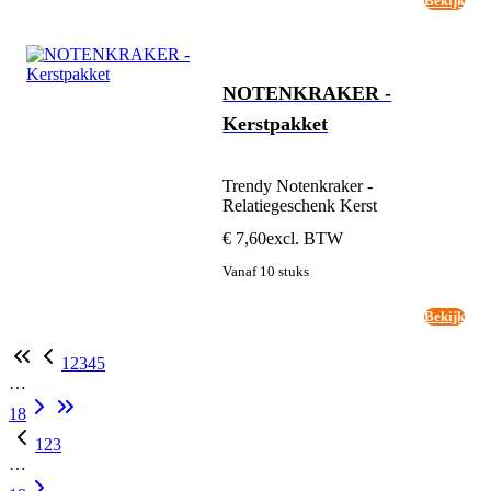
Bekijk
NOTENKRAKER -
Kerstpakket
Trendy Notenkraker -
Relatiegeschenk Kerst
€ 7,60
excl. BTW
Vanaf 10 stuks
Bekijk
1
2
3
4
5
…
18
1
2
3
…