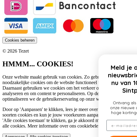
Cookies beheren
© 2026 Tezet
HMMM... COOKIES!
Meld je aan voor onze
nieuwsbrief en profiteer
Onze website maakt gebruik van cookies. Zo gebruiken wij
nu van 10% korting op
noodzakelijke cookies om de website functioneel te houden.
Daarnaast gebruiken we cookies om het verkeer op onze website te
Sintpakketten!
analyseren en om content te personaliseren. Op deze manier
optimaliseren we de gebruikerservaring op onze website.
Ontvang als eerste updates over
onze nieuwe collectie, profiteer van
Door op 'Aanpassen' te klikken, lees je meer over de specifieke
hoge kortingen en nog veel meer!
soorten cookies en kun je jouw voorkeuren aanpassen. Door op
'Alle cookies toestaan' te klikken, ga je akkoord met het gebruik van
Email
alle cookies. Meer informatie over ons cookiebeleid lees je
hier
.
Aanpassen
Alle cookies toestaan