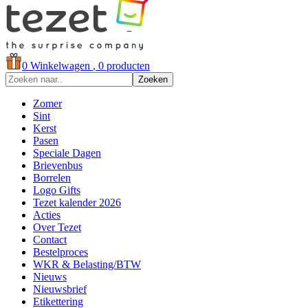
0
Winkelwagen
, 0 producten
Zoeken
Zomer
Sint
Kerst
Pasen
Speciale Dagen
Brievenbus
Borrelen
Logo Gifts
Tezet kalender 2026
Acties
Over Tezet
Contact
Bestelproces
WKR & Belasting/BTW
Nieuws
Nieuwsbrief
Etikettering