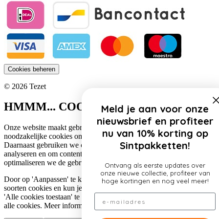
Cookies beheren
© 2026 Tezet
HMMM... COOKIES!
Meld je aan voor onze
nieuwsbrief en profiteer
Onze website maakt gebruik van cookies. Zo gebruiken wij
nu van 10% korting op
noodzakelijke cookies om de website functioneel te houden.
Sintpakketten!
Daarnaast gebruiken we cookies om het verkeer op onze website te
analyseren en om content te personaliseren. Op deze manier
optimaliseren we de gebruikerservaring op onze website.
Ontvang als eerste updates over
onze nieuwe collectie, profiteer van
Door op 'Aanpassen' te klikken, lees je meer over de specifieke
hoge kortingen en nog veel meer!
soorten cookies en kun je jouw voorkeuren aanpassen. Door op
Email
'Alle cookies toestaan' te klikken, ga je akkoord met het gebruik van
alle cookies. Meer informatie over ons cookiebeleid lees je
hier
.