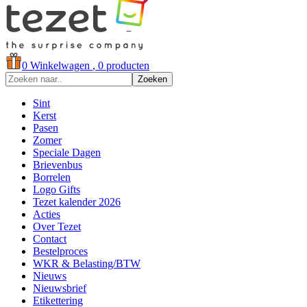
0
Winkelwagen
, 0 producten
Zoeken
Sint
Kerst
Pasen
Zomer
Speciale Dagen
Brievenbus
Borrelen
Logo Gifts
Tezet kalender 2026
Acties
Over Tezet
Contact
Bestelproces
WKR & Belasting/BTW
Nieuws
Nieuwsbrief
Etikettering