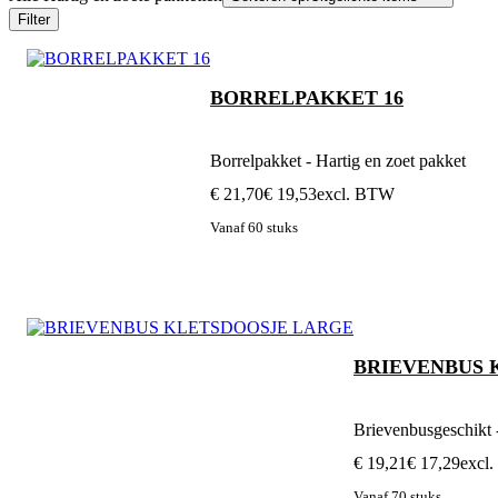
Filter
BORRELPAKKET 16
Borrelpakket - Hartig en zoet pakket
€ 21,70
€ 19,53
excl. BTW
Vanaf 60 stuks
BRIEVENBUS 
Brievenbusgeschikt 
€ 19,21
€ 17,29
excl
Vanaf 70 stuks