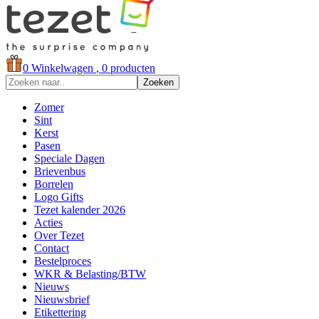
0
Winkelwagen
, 0 producten
Zoeken
Zomer
Sint
Kerst
Pasen
Speciale Dagen
Brievenbus
Borrelen
Logo Gifts
Tezet kalender 2026
Acties
Over Tezet
Contact
Bestelproces
WKR & Belasting/BTW
Nieuws
Nieuwsbrief
Etikettering