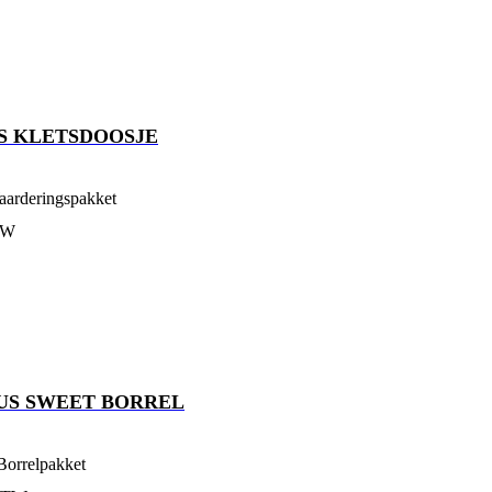
S KLETSDOOSJE
aarderingspakket
TW
US SWEET BORREL
Borrelpakket