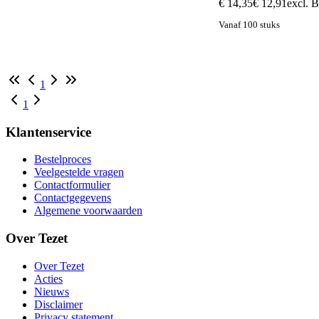
€ 14,35
€ 12,91
excl.
Vanaf 100 stuks
1
1
Klantenservice
Bestelproces
Veelgestelde vragen
Contactformulier
Contactgegevens
Algemene voorwaarden
Over Tezet
Over Tezet
Acties
Nieuws
Disclaimer
Privacy statement