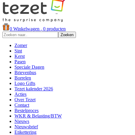
0
Winkelwagen
, 0 producten
Zoeken
Zomer
Sint
Kerst
Pasen
Speciale Dagen
Brievenbus
Borrelen
Logo Gifts
Tezet kalender 2026
Acties
Over Tezet
Contact
Bestelproces
WKR & Belasting/BTW
Nieuws
Nieuwsbrief
Etikettering