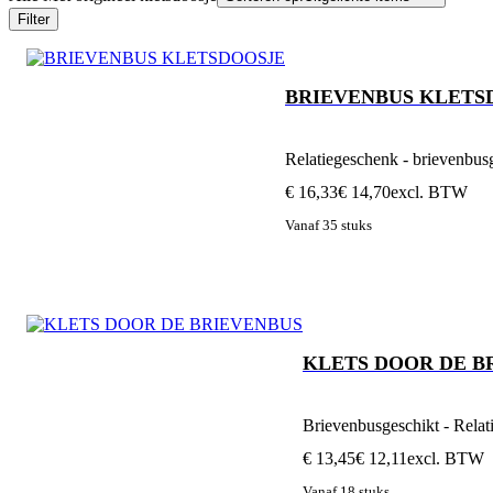
Filter
BRIEVENBUS KLETS
Relatiegeschenk - brievenbus
€ 16,33
€ 14,70
excl. BTW
Vanaf 35 stuks
KLETS DOOR DE B
Brievenbusgeschikt - Rela
€ 13,45
€ 12,11
excl. BTW
Vanaf 18 stuks