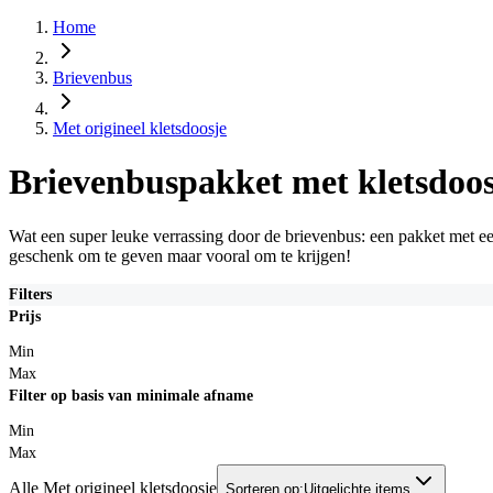
Home
Brievenbus
Met origineel kletsdoosje
Brievenbuspakket met kletsdoos
Wat een super leuke verrassing door de brievenbus: een pakket met een
geschenk om te geven maar vooral om te krijgen!
Filters
Prijs
Min
Max
Filter op basis van minimale afname
Min
Max
Alle Met origineel kletsdoosje
Sorteren op:
Uitgelichte items