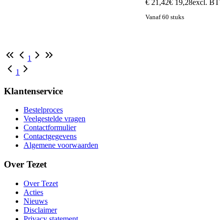
€ 21,42
€ 19,28
excl. B
Vanaf 60 stuks
1
1
Klantenservice
Bestelproces
Veelgestelde vragen
Contactformulier
Contactgegevens
Algemene voorwaarden
Over Tezet
Over Tezet
Acties
Nieuws
Disclaimer
Privacy statement