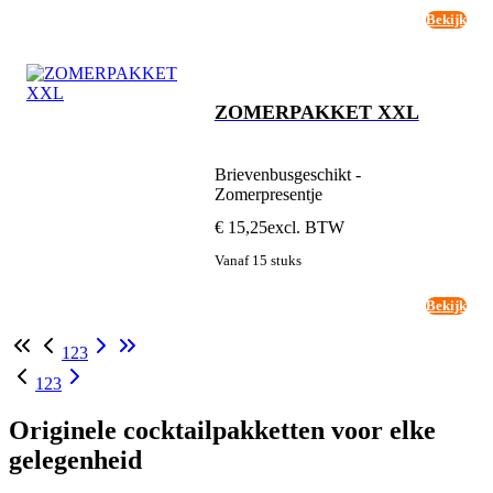
Bekijk
ZOMERPAKKET XXL
Brievenbusgeschikt -
Zomerpresentje
€ 15,25
excl. BTW
Vanaf 15 stuks
Bekijk
1
2
3
1
2
3
Originele cocktailpakketten voor elke
gelegenheid