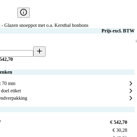
 - Glazen snoeppot met o.a. Kerstbal bonbons
Prijs excl. BTW
 542,70
henken
et 70 mm
doel etiket
endverpakking
W
€ 542,70
€ 30,28