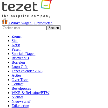
0
Winkelwagen
, 0 producten
Zoeken
Zomer
Sint
Kerst
Pasen
Speciale Dagen
Brievenbus
Borrelen
Logo Gifts
Tezet kalender 2026
Acties
Over Tezet
Contact
Bestelproces
WKR & Belasting/BTW
Nieuws
Nieuwsbrief
Etikettering