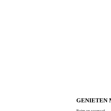
GENIETEN M
Ruim op voorraad