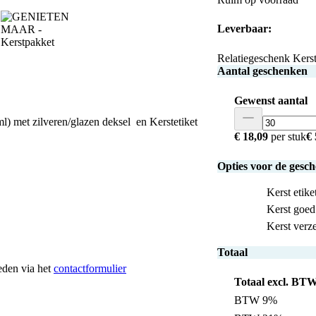
Leverbaar:
Relatiegeschenk Kerst
Aantal geschenken
Gewenst aantal
) met zilveren/glazen deksel en Kerstetiket
€ 18,09
per stuk
€
Opties voor de gesc
Kerst etik
Kerst goed 
Kerst verz
Totaal
heden via het
contactformulier
Totaal excl. BT
BTW 9%