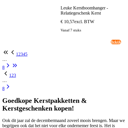
Leuke Kerstboomhanger -
Relatiegeschenk Kerst
€ 10,57
excl. BTW
Vanaf 7 stuks
Bekijk
1
2
3
4
5
…
8
1
2
3
…
8
Goedkope Kerstpakketten &
Kerstgeschenken kopen!
Ook dit jaar zal de decembermaand zoveel moois brengen. Maar we
begrijpen ook dat het niet voor elke ondernemer feest is. Het is