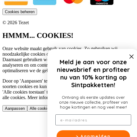
Cookies beheren
© 2026 Tezet
HMMM... COOKIES!
Onze website maakt gebruik van cookies. Zo gebruiken wij
noodzakelijke cookies om de website functioneel te houden.
Daarnaast gebruiken we cookies om het verkeer op onze website te
Meld je aan voor onze
analyseren en om content te personaliseren. Op deze manier
nieuwsbrief en profiteer
optimaliseren we de gebruikerservaring op onze website.
nu van 10% korting op
Door op 'Aanpassen' te klikken, lees je meer over de specifieke
Sintpakketten!
soorten cookies en kun je jouw voorkeuren aanpassen. Door op
'Alle cookies toestaan' te klikken, ga je akkoord met het gebruik van
alle cookies. Meer informatie over ons cookiebeleid lees je
hier
.
Ontvang als eerste updates over
onze nieuwe collectie, profiteer van
hoge kortingen en nog veel meer!
Aanpassen
Alle cookies toestaan
Email
> Aanmelden