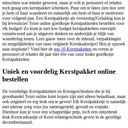
misschien wat minder geweest, maar je wilt je personeel of relaties
toch graag een kerstpakket schenken. Puur om te laten zien hoe zeer
je hem of haar waardeert en natuurlijk om hem of haar te motiveren
voor volgend jaar. Een Kerstpakketje als verrassing!Gelukkig kun je
bij leverancier Tezet online goedkope Kerstpakketten bestellen voor
elk budget! Zo kunt je met low budget kerstpakketten enerzijds
verantwoord aan je uitgaven denken en anderzijds je blijk van
waardering tonen. Lees gauw meer over de inhoud, verpakkingen
en mogelijkheden van onze originele Kerstkadootjes! Ben je opzoek
naar inspiratie? Vind hier de
top 10 Kerstpaketten
en verras je
personeel of relaties dit jaar met één van onze leuke goedkope
Kerstpakketten
Uniek en voordelig Kerstpakket online
bestellen
De voordelige Kerstpakketten en Kerstgeschenken die je bij
groothandel Tezet online kunt kopen zijn niet alleen betaalbaar, maar
ook origineel en erg leuk om te geven! Elk Kerstpakketje is namelijk
met uiterste zorg voor jou samengesteld, gevuld en verpakt.
Hierdoor kun je voor een schappelijke prijs, toch een ontzettend
leuk Kerstcadeautje of Kerst relatiegeschenk geven in de gezellige
decembermaand.