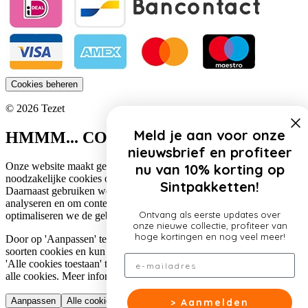
Cookies beheren
© 2026 Tezet
Meld je aan voor onze
HMMM... COOKIES!
nieuwsbrief en profiteer
Onze website maakt gebruik van cookies. Zo gebruiken wij
nu van 10% korting op
noodzakelijke cookies om de website functioneel te houden.
Sintpakketten!
Daarnaast gebruiken we cookies om het verkeer op onze website te
analyseren en om content te personaliseren. Op deze manier
Ontvang als eerste updates over
optimaliseren we de gebruikerservaring op onze website.
onze nieuwe collectie, profiteer van
hoge kortingen en nog veel meer!
Door op 'Aanpassen' te klikken, lees je meer over de specifieke
soorten cookies en kun je jouw voorkeuren aanpassen. Door op
Email
'Alle cookies toestaan' te klikken, ga je akkoord met het gebruik van
alle cookies. Meer informatie over ons cookiebeleid lees je
hier
.
Aanpassen
Alle cookies toestaan
> Aanmelden