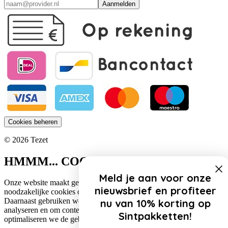
Aanmelden
Cookies beheren
© 2026 Tezet
HMMM... COOKIES!
Meld je aan voor onze
Onze website maakt gebruik van cookies. Zo gebruiken wij
nieuwsbrief en profiteer
noodzakelijke cookies om de website functioneel te houden.
Daarnaast gebruiken we cookies om het verkeer op onze website te
nu van 10% korting op
analyseren en om content te personaliseren. Op deze manier
Sintpakketten!
optimaliseren we de gebruikerservaring op onze website.