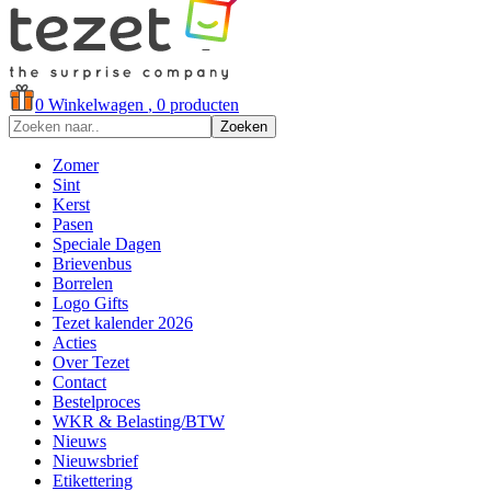
0
Winkelwagen
, 0 producten
Zoeken
Zomer
Sint
Kerst
Pasen
Speciale Dagen
Brievenbus
Borrelen
Logo Gifts
Tezet kalender 2026
Acties
Over Tezet
Contact
Bestelproces
WKR & Belasting/BTW
Nieuws
Nieuwsbrief
Etikettering