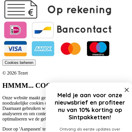
Cookies beheren
© 2026 Tezet
HMMM... COOKIES!
Meld je aan voor onze
Onze website maakt gebruik van cookies. Zo gebruiken wij
nieuwsbrief en profiteer
noodzakelijke cookies om de website functioneel te houden.
Daarnaast gebruiken we cookies om het verkeer op onze website te
nu van 10% korting op
analyseren en om content te personaliseren. Op deze manier
Sintpakketten!
optimaliseren we de gebruikerservaring op onze website.
Door op 'Aanpassen' te klikken, lees je meer over de specifieke
Ontvang als eerste updates over