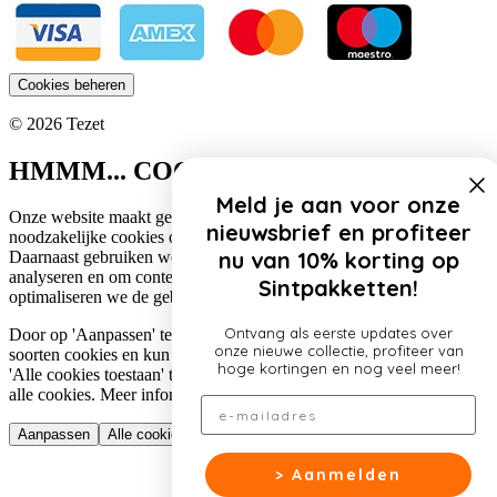
Cookies beheren
© 2026 Tezet
HMMM... COOKIES!
Meld je aan voor onze
Onze website maakt gebruik van cookies. Zo gebruiken wij
nieuwsbrief en profiteer
noodzakelijke cookies om de website functioneel te houden.
nu van 10% korting op
Daarnaast gebruiken we cookies om het verkeer op onze website te
analyseren en om content te personaliseren. Op deze manier
Sintpakketten!
optimaliseren we de gebruikerservaring op onze website.
Ontvang als eerste updates over
Door op 'Aanpassen' te klikken, lees je meer over de specifieke
onze nieuwe collectie, profiteer van
soorten cookies en kun je jouw voorkeuren aanpassen. Door op
hoge kortingen en nog veel meer!
'Alle cookies toestaan' te klikken, ga je akkoord met het gebruik van
alle cookies. Meer informatie over ons cookiebeleid lees je
hier
.
Email
Aanpassen
Alle cookies toestaan
> Aanmelden