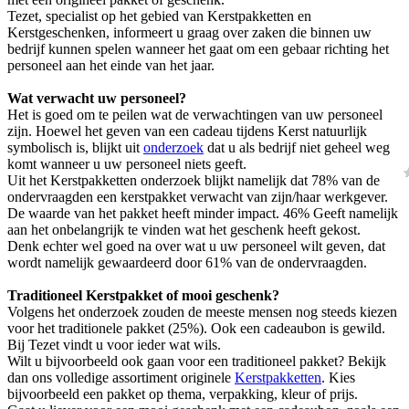
Tezet, specialist op het gebied van Kerstpakketten en
Kerstgeschenken, informeert u graag over zaken die binnen uw
bedrijf kunnen spelen wanneer het gaat om een gebaar richting het
personeel aan het einde van het jaar.
Wat verwacht uw personeel?
Het is goed om te peilen wat de verwachtingen van uw personeel
zijn. Hoewel het geven van een cadeau tijdens Kerst natuurlijk
symbolisch is, blijkt uit
onderzoek
dat u als bedrijf niet geheel weg
komt wanneer u uw personeel niets geeft.
Uit het Kerstpakketten onderzoek blijkt namelijk dat 78% van de
ondervraagden een kerstpakket verwacht van zijn/haar werkgever.
De waarde van het pakket heeft minder impact. 46% Geeft namelijk
aan het onbelangrijk te vinden wat het geschenk heeft gekost.
Denk echter wel goed na over wat u uw personeel wilt geven, dat
wordt namelijk gewaardeerd door 61% van de ondervraagden.
Traditioneel Kerstpakket of mooi geschenk?
Volgens het onderzoek zouden de meeste mensen nog steeds kiezen
voor het traditionele pakket (25%). Ook een cadeaubon is gewild.
Bij Tezet vindt u voor ieder wat wils.
Wilt u bijvoorbeeld ook gaan voor een traditioneel pakket? Bekijk
dan ons volledige assortiment originele
Kerstpakketten
. Kies
bijvoorbeeld een pakket op thema, verpakking, kleur of prijs.