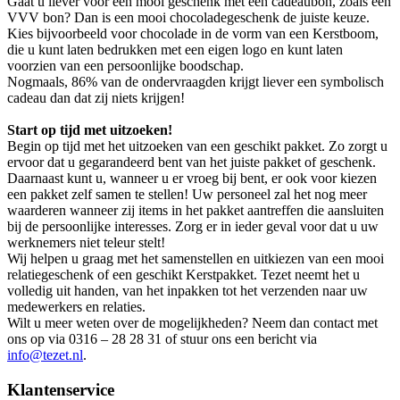
Gaat u liever voor een mooi geschenk met een cadeaubon, zoals een
VVV bon? Dan is een mooi chocoladegeschenk de juiste keuze.
Kies bijvoorbeeld voor chocolade in de vorm van een Kerstboom,
die u kunt laten bedrukken met een eigen logo en kunt laten
voorzien van een persoonlijke boodschap.
Nogmaals, 86% van de ondervraagden krijgt liever een symbolisch
cadeau dan dat zij niets krijgen!
Start op tijd met uitzoeken!
Begin op tijd met het uitzoeken van een geschikt pakket. Zo zorgt u
ervoor dat u gegarandeerd bent van het juiste pakket of geschenk.
Daarnaast kunt u, wanneer u er vroeg bij bent, er ook voor kiezen
een pakket zelf samen te stellen! Uw personeel zal het nog meer
waarderen wanneer zij items in het pakket aantreffen die aansluiten
bij de persoonlijke interesses. Zorg er in ieder geval voor dat u uw
werknemers niet teleur stelt!
Wij helpen u graag met het samenstellen en uitkiezen van een mooi
relatiegeschenk of een geschikt Kerstpakket. Tezet neemt het u
volledig uit handen, van het inpakken tot het verzenden naar uw
medewerkers en relaties.
Wilt u meer weten over de mogelijkheden? Neem dan contact met
ons op via 0316 – 28 28 31 of stuur ons een bericht via
info@tezet.nl
.
Klantenservice