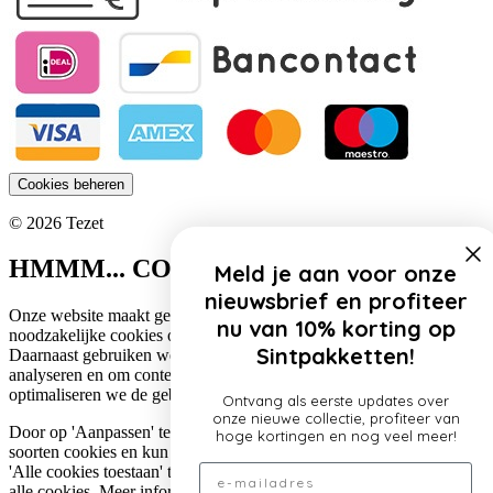
Cookies beheren
© 2026 Tezet
HMMM... COOKIES!
Meld je aan voor onze
nieuwsbrief en profiteer
Onze website maakt gebruik van cookies. Zo gebruiken wij
nu van 10% korting op
noodzakelijke cookies om de website functioneel te houden.
Sintpakketten!
Daarnaast gebruiken we cookies om het verkeer op onze website te
analyseren en om content te personaliseren. Op deze manier
optimaliseren we de gebruikerservaring op onze website.
Ontvang als eerste updates over
onze nieuwe collectie, profiteer van
Door op 'Aanpassen' te klikken, lees je meer over de specifieke
hoge kortingen en nog veel meer!
soorten cookies en kun je jouw voorkeuren aanpassen. Door op
Email
'Alle cookies toestaan' te klikken, ga je akkoord met het gebruik van
alle cookies. Meer informatie over ons cookiebeleid lees je
hier
.