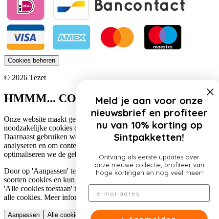
Cookies beheren
© 2026 Tezet
HMMM... COOKIES!
Meld je aan voor onze
nieuwsbrief en profiteer
Onze website maakt gebruik van cookies. Zo gebruiken wij
nu van 10% korting op
noodzakelijke cookies om de website functioneel te houden.
Sintpakketten!
Daarnaast gebruiken we cookies om het verkeer op onze website te
analyseren en om content te personaliseren. Op deze manier
optimaliseren we de gebruikerservaring op onze website.
Ontvang als eerste updates over
onze nieuwe collectie, profiteer van
Door op 'Aanpassen' te klikken, lees je meer over de specifieke
hoge kortingen en nog veel meer!
soorten cookies en kun je jouw voorkeuren aanpassen. Door op
Email
'Alle cookies toestaan' te klikken, ga je akkoord met het gebruik van
alle cookies. Meer informatie over ons cookiebeleid lees je
hier
.
Aanpassen
Alle cookies toestaan