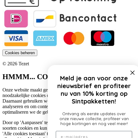
Cookies beheren
© 2026 Tezet
HMMM... COOKIES!
Meld je aan voor onze
nieuwsbrief en profiteer
Onze website maakt gebruik van cookies. Zo gebruiken wij
nu van 10% korting op
noodzakelijke cookies om de website functioneel te houden.
Sintpakketten!
Daarnaast gebruiken we cookies om het verkeer op onze website te
analyseren en om content te personaliseren. Op deze manier
optimaliseren we de gebruikerservaring op onze website.
Ontvang als eerste updates over
onze nieuwe collectie, profiteer van
Door op 'Aanpassen' te klikken, lees je meer over de specifieke
hoge kortingen en nog veel meer!
soorten cookies en kun je jouw voorkeuren aanpassen. Door op
Email
'Alle cookies toestaan' te klikken, ga je akkoord met het gebruik van