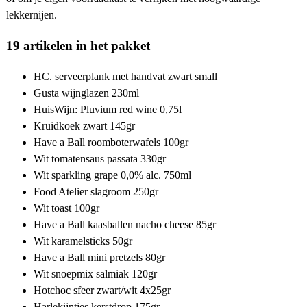
lekkernijen.
19 artikelen in het pakket
HC. serveerplank met handvat zwart small
Gusta wijnglazen 230ml
HuisWijn: Pluvium red wine 0,75l
Kruidkoek zwart 145gr
Have a Ball roomboterwafels 100gr
Wit tomatensaus passata 330gr
Wit sparkling grape 0,0% alc. 750ml
Food Atelier slagroom 250gr
Wit toast 100gr
Have a Ball kaasballen nacho cheese 85gr
Wit karamelsticks 50gr
Have a Ball mini pretzels 80gr
Wit snoepmix salmiak 120gr
Hotchoc sfeer zwart/wit 4x25gr
Harlekijntjes kerstdrop 175gr