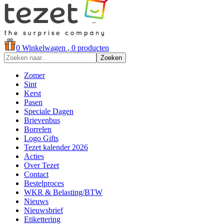
0
Winkelwagen
, 0 producten
Zoeken
Zomer
Sint
Kerst
Pasen
Speciale Dagen
Brievenbus
Borrelen
Logo Gifts
Tezet kalender 2026
Acties
Over Tezet
Contact
Bestelproces
WKR & Belasting/BTW
Nieuws
Nieuwsbrief
Etikettering