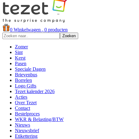
0
Winkelwagen
, 0 producten
Zoeken
Zomer
Sint
Kerst
Pasen
Speciale Dagen
Brievenbus
Borrelen
Logo Gifts
Tezet kalender 2026
Acties
Over Tezet
Contact
Bestelproces
WKR & Belasting/BTW
Nieuws
Nieuwsbrief
Etikettering