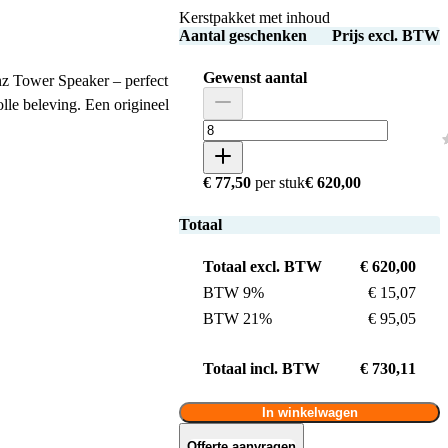
Kerstpakket met inhoud
Aantal geschenken
Prijs excl. BTW
Gewenst aantal
inz Tower Speaker – perfect
olle beleving. Een origineel
€ 77,50
per stuk
€ 620,00
Totaal
Totaal excl. BTW
€ 620,00
BTW 9%
€ 15,07
BTW 21%
€ 95,05
Totaal incl. BTW
€ 730,11
In winkelwagen
Offerte aanvragen