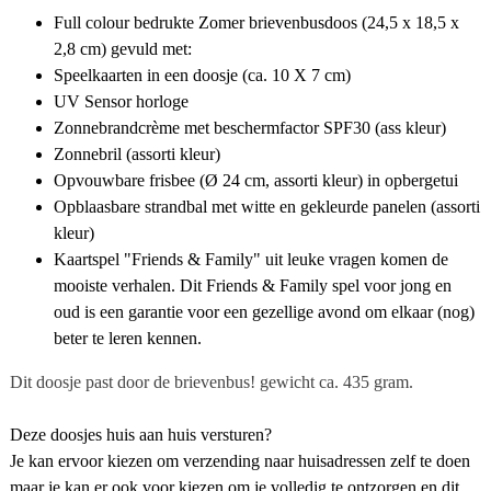
Full colour bedrukte Zomer brievenbusdoos (
24,5 x 18,5 x
2,8 cm
)
gevuld met:
Speelkaarten in een doosje (ca. 10 X 7 cm)
UV Sensor horloge
Zonnebrandcrème met beschermfactor SPF30 (ass kleur)
Zonnebril (assorti kleur)
Opvouwbare frisbee (Ø 24 cm, assorti kleur) in opbergetui
Opblaasbare strandbal met witte en gekleurde panelen (assorti
kleur)
Kaartspel "Friends & Family" uit leuke vragen komen de
mooiste verhalen. Dit Friends & Family spel voor jong en
oud is een garantie voor een gezellige avond om elkaar (nog)
beter te leren kennen.
Dit doosje past door de brievenbus! gewicht ca. 435 gram.
Deze doosjes huis aan huis versturen?
Je kan ervoor kiezen om verzending naar huisadressen zelf te doen
maar je kan er ook voor kiezen om je volledig te ontzorgen en dit