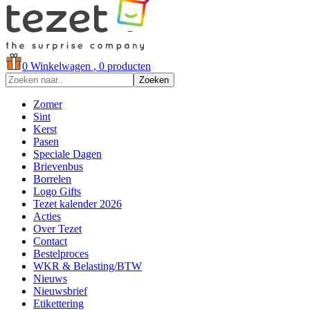
0
Winkelwagen
, 0 producten
Zoeken
Zomer
Sint
Kerst
Pasen
Speciale Dagen
Brievenbus
Borrelen
Logo Gifts
Tezet kalender 2026
Acties
Over Tezet
Contact
Bestelproces
WKR & Belasting/BTW
Nieuws
Nieuwsbrief
Etikettering