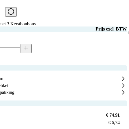
e met 3 Kerstbonbons
Prijs excl. BTW
n
mm
tiket
rpakking
€ 74,91
€ 6,74