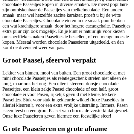
chocolade Paaseitjes kopen in diverse smaken. De meest populaire
zijn onmiskenbaar de Paaseitjes van melkchocolade. Een andere
smaak, maar wel hetzelfde zachte karakter, proeft u bij de witte
chocolade Paaseitjes. Chocolade eieren in de smaak puur hebben
een wat krachtigere smaak, door het hogere cacaogehalte. Paaseitjes
extra puur zijn ook mogelijk. En je kunt er natuurlijk voor kiezen
om specifieke smaken Paaseitjes te bestellen, of een mengelmoes te
kopen. Meestal worden chocolade Paaseieren uitgedeeld, en dan
komt de diversiteit weer van pas.
Groot Paasei, sfeervol verpakt
Lekker van binnen, mooi van buiten. Een groot chocolade ei met
mini chocolade Paaseitjes als relatiegeschenk strelen niet alleen de
tong, maar ook het oog. Een uiterst sfeervol doosje chocolade
Paaseitjes, een klein zakje Paasei chocolade of een half, groot
chocolade ei voor Pasen, rijkelijk gevuld met kleine, lekkere
Paaseitjes. Stuk voor stuk in gekleurde wikkel (luxe Paaseitjes in
allerlei kleuren!), voor een extra vrolijke uitstraling. Immers, Pasen
is een feest en een groot Paasei van chocolade versterkt dat gevoel.
Onze luxe Paaseieren geven hiermee een feestelijke sfeer!
Grote Paaseieren en grote afname