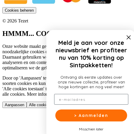
Cookies beheren
© 2026 Tezet
HMMM... COOKIES!
Meld je aan voor onze
Onze website maakt gebruik van cookies. Zo gebruiken wij
nieuwsbrief en profiteer
noodzakelijke cookies om de website functioneel te houden.
nu van 10% korting op
Daarnaast gebruiken we cookies om het verkeer op onze website te
analyseren en om content te personaliseren. Op deze manier
Sintpakketten!
optimaliseren we de gebruikerservaring op onze website.
Ontvang als eerste updates over
Door op 'Aanpassen' te klikken, lees je meer over de specifieke
onze nieuwe collectie, profiteer van
soorten cookies en kun je jouw voorkeuren aanpassen. Door op
hoge kortingen en nog veel meer!
'Alle cookies toestaan' te klikken, ga je akkoord met het gebruik van
alle cookies. Meer informatie over ons cookiebeleid lees je
hier
.
Email
Aanpassen
Alle cookies toestaan
> Aanmelden
Misschien later