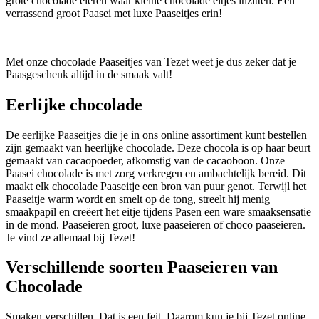
grote chocolade eieren waar kleine chocolade eitjes inzitten. Een
verrassend groot Paasei met luxe Paaseitjes erin!
Met onze chocolade Paaseitjes van Tezet weet je dus zeker dat je
Paasgeschenk altijd in de smaak valt!
Eerlijke chocolade
De eerlijke Paaseitjes die je in ons online assortiment kunt bestellen
zijn gemaakt van heerlijke chocolade. Deze chocola is op haar beurt
gemaakt van cacaopoeder, afkomstig van de cacaoboon. Onze
Paasei chocolade is met zorg verkregen en ambachtelijk bereid. Dit
maakt elk chocolade Paaseitje een bron van puur genot. Terwijl het
Paaseitje warm wordt en smelt op de tong, streelt hij menig
smaakpapil en creëert het eitje tijdens Pasen een ware smaaksensatie
in de mond. Paaseieren groot, luxe paaseieren of choco paaseieren.
Je vind ze allemaal bij Tezet!
Verschillende soorten Paaseieren van
Chocolade
Smaken verschillen. Dat is een feit. Daarom kun je bij Tezet online