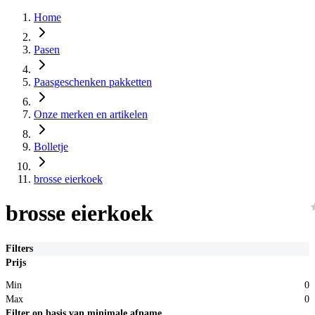
Home
Pasen
Paasgeschenken pakketten
Onze merken en artikelen
Bolletje
brosse eierkoek
brosse eierkoek
Filters
Prijs
Min
0
Max
0
Filter op basis van minimale afname