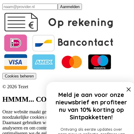
Aanmelden
Cookies beheren
© 2026 Tezet
Meld je aan voor onze
HMMM... COOKIES!
nieuwsbrief en profiteer
nu van 10% korting op
Onze website maakt gebruik van cookies. Zo gebruiken wij
Sintpakketten!
noodzakelijke cookies om de website functioneel te houden.
Daarnaast gebruiken we cookies om het verkeer op onze website te
analyseren en om content te personaliseren. Op deze manier
Ontvang als eerste updates over
optimaliseren we de gebruikerservaring op onze website.