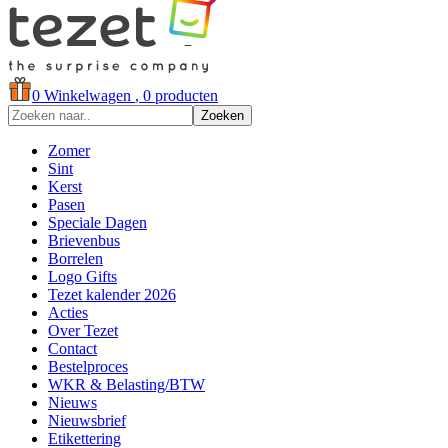
0
Winkelwagen
, 0 producten
Zoeken
Zomer
Sint
Kerst
Pasen
Speciale Dagen
Brievenbus
Borrelen
Logo Gifts
Tezet kalender 2026
Acties
Over Tezet
Contact
Bestelproces
WKR & Belasting/BTW
Nieuws
Nieuwsbrief
Etikettering