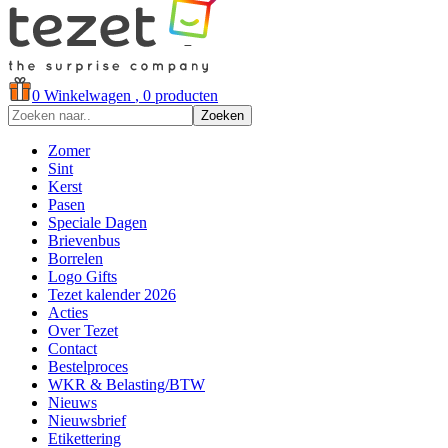
0
Winkelwagen
, 0 producten
Zoeken
Zomer
Sint
Kerst
Pasen
Speciale Dagen
Brievenbus
Borrelen
Logo Gifts
Tezet kalender 2026
Acties
Over Tezet
Contact
Bestelproces
WKR & Belasting/BTW
Nieuws
Nieuwsbrief
Etikettering