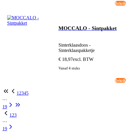
Bekijk
MOCCALO - Sintpakket
Sinterklaasdoos -
Sinterklaaspakketje
€ 18,97
excl. BTW
Vanaf 4 stuks
Bekijk
1
2
3
4
5
…
19
1
2
3
…
19