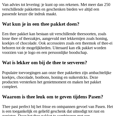
Van advies tot levering: je kunt op ons rekenen. Met meer dan 250
verschillende pakketten en geschenken bieden we altijd een
passende keuze die indruk maakt.
Wat kun je in een thee pakket doen?
Een thee pakket kan bestaan uit verschillende theesoorten, zoals
losse thee of theezakjes, aangevuld met lekkernijen zoals honing,
koekjes of chocolade. Ook accessoires zoals een theemok of thee-ei
behoren tot de mogelijkheden. Uiteraard kan elk pakket worden
voorzien van je logo en een persoonlijke boodschap.
Wat is lekker om bij de thee te serveren?
Populaire toevoegingen aan onze thee pakketten zijn ambachtelijke
koekjes, chocolade, bonbons, honing en suikersticks. Deze
producten versterken het genietmoment en maken het pakket
compleet.
Waarom is thee leuk om te geven tijdens Pasen?
Thee past perfect bij het frisse en ontspannen gevoel van Pasen. Het
is een toegankelijk en geliefd geschenk dat uitnodigt tot rust en
genieten. Door het thee pakket te combineren met een