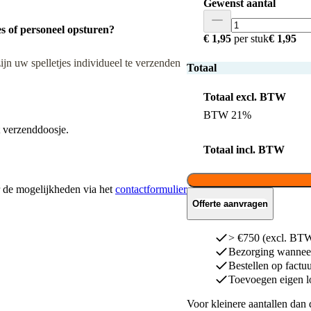
Gewenst aantal
es of personeel opsturen?
€ 1,95
per stuk
€ 1,95
jn uw spelletjes individueel te verzenden
Totaal
Totaal excl. BTW
BTW 21%
t verzenddoosje.
Totaal incl. BTW
ar de mogelijkheden via het
contactformulier
Offerte aanvragen
> €750 (excl. BTW)
Bezorging wanneer
Bestellen op factu
Toevoegen eigen l
Voor kleinere aantallen dan 