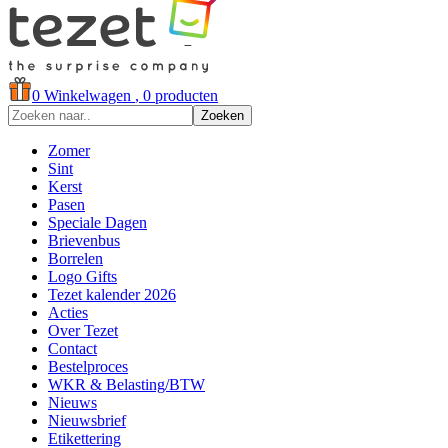
0
Winkelwagen
, 0 producten
Zoeken
Zomer
Sint
Kerst
Pasen
Speciale Dagen
Brievenbus
Borrelen
Logo Gifts
Tezet kalender 2026
Acties
Over Tezet
Contact
Bestelproces
WKR & Belasting/BTW
Nieuws
Nieuwsbrief
Etikettering