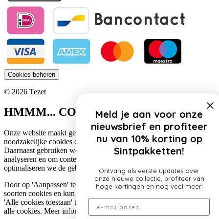
Cookies beheren
© 2026 Tezet
HMMM... COOKIES!
Meld je aan voor onze
nieuwsbrief en profiteer
Onze website maakt gebruik van cookies. Zo gebruiken wij
nu van 10% korting op
noodzakelijke cookies om de website functioneel te houden.
Sintpakketten!
Daarnaast gebruiken we cookies om het verkeer op onze website te
analyseren en om content te personaliseren. Op deze manier
optimaliseren we de gebruikerservaring op onze website.
Ontvang als eerste updates over
onze nieuwe collectie, profiteer van
Door op 'Aanpassen' te klikken, lees je meer over de specifieke
hoge kortingen en nog veel meer!
soorten cookies en kun je jouw voorkeuren aanpassen. Door op
Email
'Alle cookies toestaan' te klikken, ga je akkoord met het gebruik van
alle cookies. Meer informatie over ons cookiebeleid lees je
hier
.