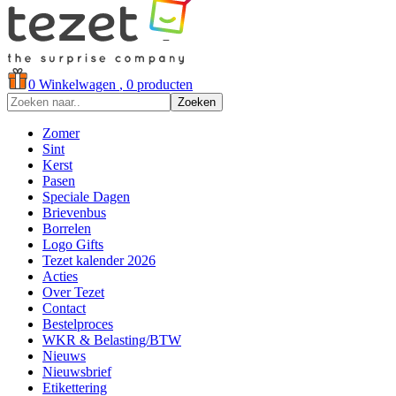
0
Winkelwagen
, 0 producten
Zoeken
Zomer
Sint
Kerst
Pasen
Speciale Dagen
Brievenbus
Borrelen
Logo Gifts
Tezet kalender 2026
Acties
Over Tezet
Contact
Bestelproces
WKR & Belasting/BTW
Nieuws
Nieuwsbrief
Etikettering