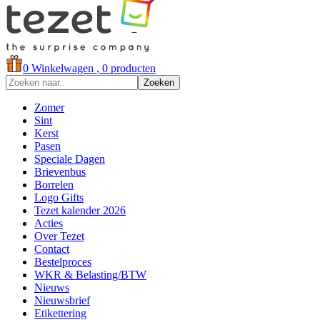
0
Winkelwagen
, 0 producten
Zoeken
Zomer
Sint
Kerst
Pasen
Speciale Dagen
Brievenbus
Borrelen
Logo Gifts
Tezet kalender 2026
Acties
Over Tezet
Contact
Bestelproces
WKR & Belasting/BTW
Nieuws
Nieuwsbrief
Etikettering