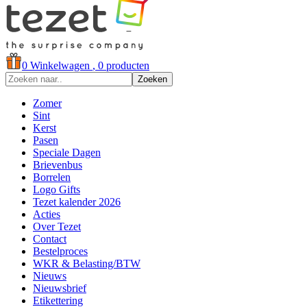
0
Winkelwagen
, 0 producten
Zoeken
Zomer
Sint
Kerst
Pasen
Speciale Dagen
Brievenbus
Borrelen
Logo Gifts
Tezet kalender 2026
Acties
Over Tezet
Contact
Bestelproces
WKR & Belasting/BTW
Nieuws
Nieuwsbrief
Etikettering