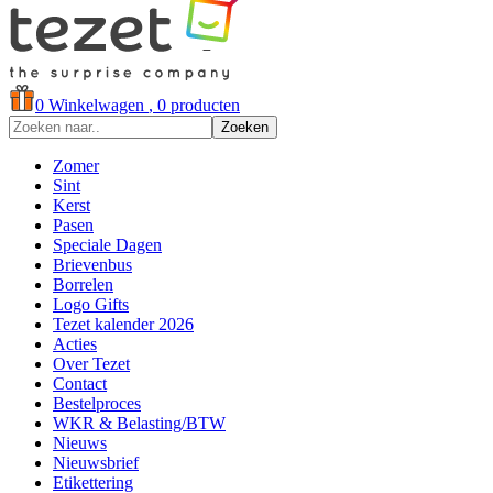
0
Winkelwagen
, 0 producten
Zoeken
Zomer
Sint
Kerst
Pasen
Speciale Dagen
Brievenbus
Borrelen
Logo Gifts
Tezet kalender 2026
Acties
Over Tezet
Contact
Bestelproces
WKR & Belasting/BTW
Nieuws
Nieuwsbrief
Etikettering