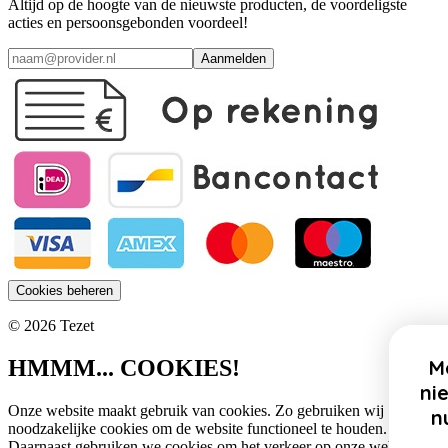
Altijd op de hoogte van de nieuwste producten, de voordeligste
acties en persoonsgebonden voordeel!
Aanmelden
Cookies beheren
© 2026 Tezet
HMMM... COOKIES!
Meld je aan voor onze
nieuwsbrief en profiteer
Onze website maakt gebruik van cookies. Zo gebruiken wij
nu van 10% korting op
noodzakelijke cookies om de website functioneel te houden.
Sintpakketten!
Daarnaast gebruiken we cookies om het verkeer op onze website te