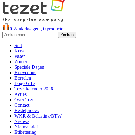
0
Winkelwagen
, 0 producten
Zoeken
Sint
Kerst
Pasen
Zomer
Speciale Dagen
Brievenbus
Borrelen
Logo Gifts
Tezet kalender 2026
Acties
Over Tezet
Contact
Bestelproces
WKR & Belasting/BTW
Nieuws
Nieuwsbrief
Etikettering