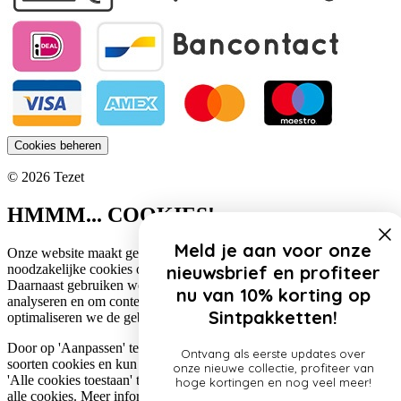
Cookies beheren
© 2026 Tezet
HMMM... COOKIES!
Meld je aan voor onze
Onze website maakt gebruik van cookies. Zo gebruiken wij
noodzakelijke cookies om de website functioneel te houden.
nieuwsbrief en profiteer
Daarnaast gebruiken we cookies om het verkeer op onze website te
nu van 10% korting op
analyseren en om content te personaliseren. Op deze manier
Sintpakketten!
optimaliseren we de gebruikerservaring op onze website.
Door op 'Aanpassen' te klikken, lees je meer over de specifieke
Ontvang als eerste updates over
soorten cookies en kun je jouw voorkeuren aanpassen. Door op
onze nieuwe collectie, profiteer van
'Alle cookies toestaan' te klikken, ga je akkoord met het gebruik van
hoge kortingen en nog veel meer!
alle cookies. Meer informatie over ons cookiebeleid lees je
hier
.