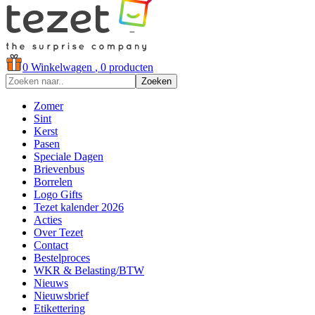
0
Winkelwagen
, 0 producten
Zoeken
Zomer
Sint
Kerst
Pasen
Speciale Dagen
Brievenbus
Borrelen
Logo Gifts
Tezet kalender 2026
Acties
Over Tezet
Contact
Bestelproces
WKR & Belasting/BTW
Nieuws
Nieuwsbrief
Etikettering