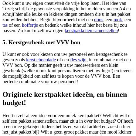
Ook kunt u uw eigen creativiteit de vrije loop laten. Het idee van
Tezet; schrijf de gewenste verpakking in het midden van een A4 en
schrijf hier alle leuke en lekkere dingen omheen die u in het pakket
zou willen hebben. Begin bijvoorbeeld met een
doos
, een
mok
, een
tas
of een
koffertje
en bedenk welke inhoud hier het beste bij zou
passen. Zo kunt u zelf uw eigen
kerstpakketten samenstellen
!
5. Kerstgeschenk met VVV bon
U kunt er ook voor kiezen om uw personeel een kerstgeschenk te
geven zoals
kerst chocolade
of een
fles wijn
, in combinatie met een
VVV bon. Op die manier geeft u uw medewerkers een klein
geschenk (welke u ook kunt personaliseren met uw logo!) en tevens
de mogelijkheid om zelf iets te kopen voor de VVV bon. Een
perfecte combinatie voor uw personeel!
Originele kerstpakket ideeën, en binnen
budget!
Heeft u zelf al een idee voor een uniek kerstpakket? Wellicht wilt u
zelf een pakket samenstellen, maar zit u in over het budget? Of heeft
u een idee gekregen tijdens het lezen van dat artikel en zoekt u hier
het juist pakket bij? Wilt u geen groot pakket maar één mooi kleiner