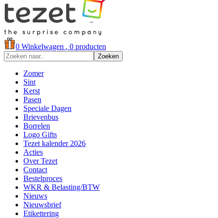
0
Winkelwagen
, 0 producten
Zoeken
Zomer
Sint
Kerst
Pasen
Speciale Dagen
Brievenbus
Borrelen
Logo Gifts
Tezet kalender 2026
Acties
Over Tezet
Contact
Bestelproces
WKR & Belasting/BTW
Nieuws
Nieuwsbrief
Etikettering