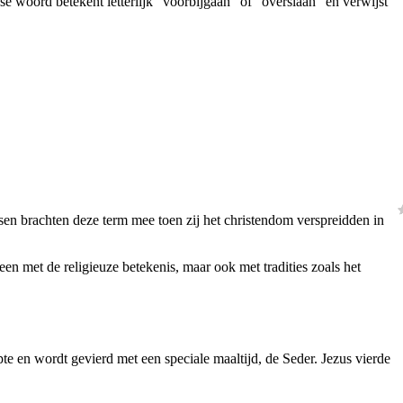
e woord betekent letterlijk “voorbijgaan” of “overslaan” en verwijst
issen brachten deze term mee toen zij het christendom verspreidden in
leen met de religieuze betekenis, maar ook met tradities zoals het
ypte en wordt gevierd met een speciale maaltijd, de
Seder
. Jezus vierde