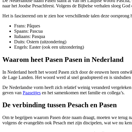
De Nederlandse naam
Pasen
stamt af van het Latijnse woord
Pascha
,
naar het Joodse Pesachfeest. Volgens de Bijbelse verhalen sloeg God d
Het is fascinerend om te zien hoe verschillende talen deze oorspron
Frans:
Pâques
Spaans:
Pascua
Italiaans:
Pasqua
Duits:
Ostern (uitzondering)
Engels:
Easter (ook een uitzondering)
Waarom heet Pasen Pasen in Nederland
In Nederland heeft het woord
Pasen
zich door de eeuwen heen ontwi
de Lage Landen. Het woord werd al snel geadopteerd en is sindsdien 
De Nederlandse vorm heeft zich relatief weinig veranderd vergeleke
geven van
Paaseitjes
en het samenkomen met familie en collega’s.
De verbinding tussen Pesach en Pasen
Om te begrijpen waarom
Pasen
deze naam draagt, moeten we terug na
volgens de evangeliën ook Pesach met zijn discipelen, wat we nu ken