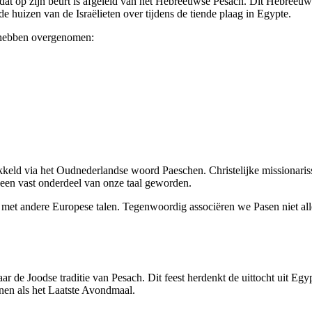
 dat op zijn beurt is afgeleid van het Hebreeuwse
Pesach
. Dit Hebreeuws
e huizen van de Israëlieten over tijdens de tiende plaag in Egypte.
g hebben overgenomen:
kkeld via het Oudnederlandse woord
Paeschen
. Christelijke missionar
een vast onderdeel van onze taal geworden.
n met andere Europese talen. Tegenwoordig associëren we
Pasen
niet al
ar de Joodse traditie van
Pesach
. Dit feest herdenkt de uittocht uit Eg
nen als het
Laatste Avondmaal
.