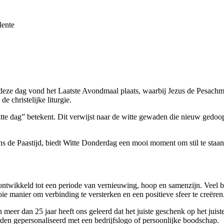
lente
deze dag vond het
Laatste Avondmaal
plaats, waarbij Jezus de
Pesachma
e christelijke liturgie.
itte dag” betekent. Dit verwijst naar de witte gewaden die nieuw gedoo
ns de Paastijd, biedt
Witte Donderdag
een mooi moment om stil te staa
ch ontwikkeld tot een periode van vernieuwing, hoop en samenzijn. Veel 
ie manier om verbinding te versterken en een positieve sfeer te creëren
n meer dan 25 jaar heeft ons geleerd dat het juiste geschenk op het jui
den gepersonaliseerd met een bedrijfslogo of persoonlijke boodschap.