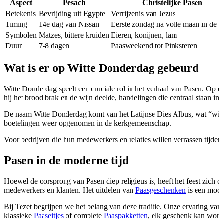
Aspect
Pesach
Christelijke Pasen
Betekenis
Bevrijding uit Egypte
Verrijzenis van Jezus
Timing
14e dag van Nissan
Eerste zondag na volle maan in de 
Symbolen
Matzes, bittere kruiden
Eieren, konijnen, lam
Duur
7-8 dagen
Paasweekend tot Pinksteren
Wat is er op Witte Donderdag gebeurd
Witte Donderdag
speelt een cruciale rol in het verhaal van
Pasen
. Op 
hij het brood brak en de wijn deelde, handelingen die centraal staan in d
De naam
Witte Donderdag
komt van het Latijnse
Dies Albus
, wat “w
boetelingen weer opgenomen in de kerkgemeenschap.
Voor bedrijven die hun medewerkers en relaties willen verrassen tijde
Pasen in de moderne tijd
Hoewel de oorsprong van
Pasen
diep religieus is, heeft het feest zi
medewerkers en klanten. Het uitdelen van
Paasgeschenken
is een moo
Bij Tezet begrijpen we het belang van deze traditie. Onze ervaring va
klassieke
Paaseitjes
of complete
Paaspakketten
, elk geschenk kan wor