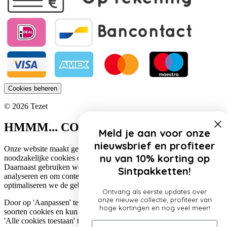
Cookies beheren
© 2026 Tezet
HMMM... COOKIES!
Meld je aan voor onze
nieuwsbrief en profiteer
Onze website maakt gebruik van cookies. Zo gebruiken wij
nu van 10% korting op
noodzakelijke cookies om de website functioneel te houden.
Daarnaast gebruiken we cookies om het verkeer op onze website te
Sintpakketten!
analyseren en om content te personaliseren. Op deze manier
optimaliseren we de gebruikerservaring op onze website.
Ontvang als eerste updates over
onze nieuwe collectie, profiteer van
Door op 'Aanpassen' te klikken, lees je meer over de specifieke
hoge kortingen en nog veel meer!
soorten cookies en kun je jouw voorkeuren aanpassen. Door op
'Alle cookies toestaan' te klikken, ga je akkoord met het gebruik van
Email