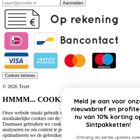
Aanmelden
Cookies beheren
© 2026 Tezet
HMMM... COOKIES!
Meld je aan voor onze
nieuwsbrief en profiteer
Onze website maakt gebruik van cookies. Zo gebruiken wij
nu van 10% korting op
noodzakelijke cookies om de website functioneel te houden.
Sintpakketten!
Daarnaast gebruiken we cookies om het verkeer op onze website te
analyseren en om content te personaliseren. Op deze manier
optimaliseren we de gebruikerservaring op onze website.
Ontvang als eerste updates over