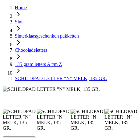
Home
Sint
Sinterklaasgeschenken pakketten
Chocoladeletters
135 gram letters A t/m Z
SCHILDPAD LETTER "N" MELK, 135 GR.