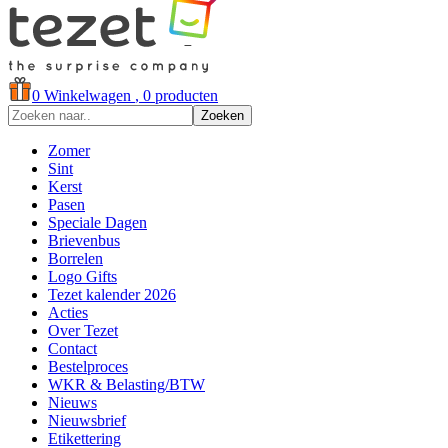
0
Winkelwagen
, 0 producten
Zoeken
Zomer
Sint
Kerst
Pasen
Speciale Dagen
Brievenbus
Borrelen
Logo Gifts
Tezet kalender 2026
Acties
Over Tezet
Contact
Bestelproces
WKR & Belasting/BTW
Nieuws
Nieuwsbrief
Etikettering