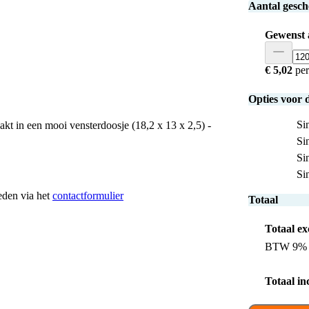
Aantal gesc
Gewenst 
€ 5,02
per
Opties voor 
Sin
kt in een mooi vensterdoosje (18,2 x 13 x 2,5) -
Si
Si
Si
heden via het
contactformulier
Totaal
Totaal e
BTW 9%
Totaal i