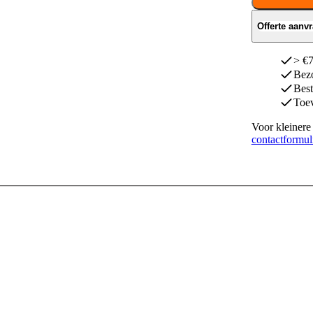
Offerte aanv
> €7
Bezo
Best
Toev
Voor kleinere 
contactformul